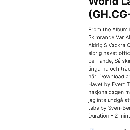
World La
(GH.CG
From the Album 
Skimrande Var Al
Aldrig S Vackra 
aldrig havet offi
befriande, Så ski
ängarna och träd
när Download and
Havet by Evert T
nasjonaldagen me
jag inte undgå at
tabs by Sven-Ber
Duration - 2 min