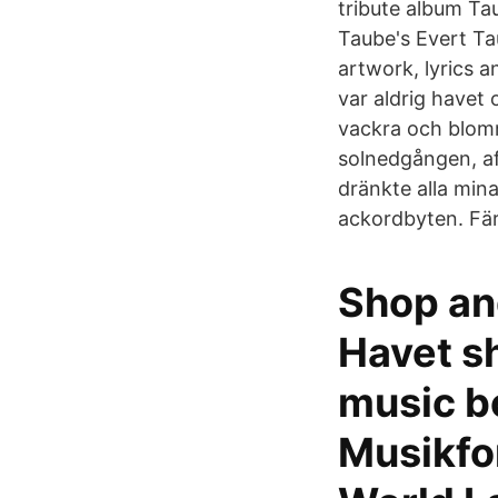
tribute album Ta
Taube's Evert Tau
artwork, lyrics a
var aldrig havet 
vackra och blomm
solnedgången, af
dränkte alla mina
ackordbyten. Färg
Shop an
Havet s
music b
Musikfo