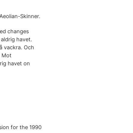
 Aeolian-Skinner.
osed changes
aldrig havet.
så vackra. Och
. Mot
rig havet on
sion for the 1990