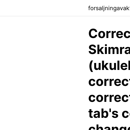
forsaljningavak
Correc
Skimra
(ukule
correc
correc
tab's 
chang