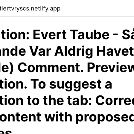
tiertvryscs.netlify.app
tion: Evert Taube - S
nde Var Aldrig Havet
le) Comment. Previe
tion. To suggest a
tion to the tab: Corre
content with propose
es