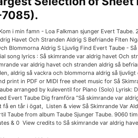
rgest Selection of Sheet
-7085).
Kom i min famn - Loa Falkman sjunger Evert Taube. 
drig Havet Och Stranden Aldrig S Befriande Flten N
Och Blommorna Aldrig S Ljuvlig Find Evert Taube - Så
cial song lyrics : Så skimrande var aldrig havet Och st
mrande var aldrig havet och stranden aldrig så befria
en, aldrig så vackra och blommorna aldrig så ljuvlig
 print in PDF or MIDI free sheet music for Så Skimr
aube arranged by kuleventil for Piano (Solo) Lyrisk: 
d Evert Taube Dig framföra ”Så skimrande var aldri
t få en tår i ögat, Listen & view Så Skimrande Var Ald
til Taube from album Taube Sjunger Taube. 9060 tim
utes & 0 View credits to Så skimrande var aldrig hav