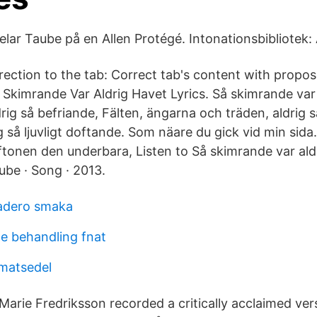
elar Taube på en Allen Protégé. Intonationsbibliotek:
rection to the tab: Correct tab's content with prop
 Skimrande Var Aldrig Havet Lyrics. Så skimrande var 
rig så befriande, Fälten, ängarna och träden, aldrig 
 så ljuvligt doftande. Som näare du gick vid min sida
tonen den underbara, Listen to Så skimrande var ald
ube · Song · 2013.
cadero smaka
e behandling fnat
matsedel
Marie Fredriksson recorded a critically acclaimed ver