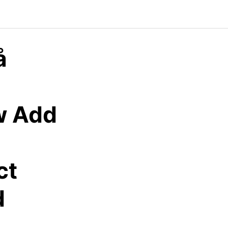
å
w Add
ct
d