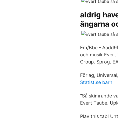
aldrig hav
ängarna o
Em/Bbe - Aadd9fr
och musik Evert 
Group. Sprog. E
Förlag, Universal
Statist.se barn
"Så skimrande var
Evert Taube. Upl
Play this tab! Unt