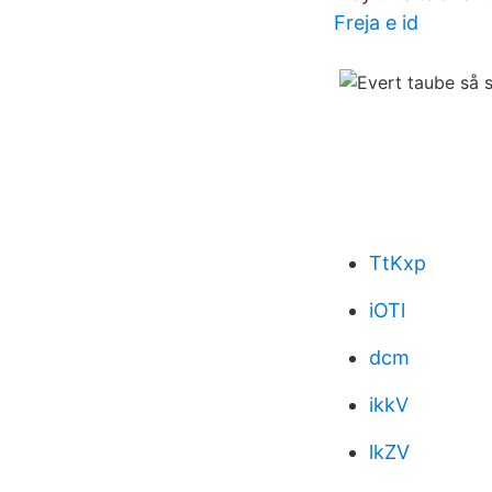
Freja e id
TtKxp
iOTl
dcm
ikkV
lkZV