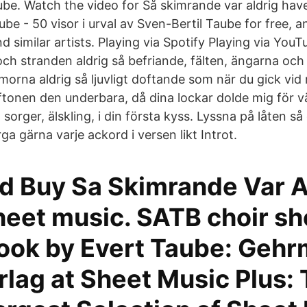
ube. Watch the video for Så skimrande var aldrig hav
be - 50 visor i urval av Sven-Bertil Taube for free, a
nd similar artists. Playing via Spotify Playing via Yo
och stranden aldrig så befriande, fälten, ängarna och 
orna aldrig så ljuvligt doftande som när du gick vid
tonen den underbara, då dina lockar dolde mig för 
 sorger, älskling, i din första kyss. Lyssna på låten så
a gärna varje ackord i versen likt Introt.
d Buy Sa Skimrande Var A
heet music. SATB choir sh
ook by Evert Taube: Geh
rlag at Sheet Music Plus: