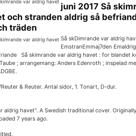
juni 2017 Så skim
et och stranden aldrig så befriand
ch träden
Så skDimrande var aldrig hav
EmstranEmmaj7den Emaldri
iande Så skimrande var aldrig havet : for blandet ko
Taube ; arrangemang: Anders Edenroth ; inspelad me
ADGBE.
/Reuter & Reuter. Antal sidor, 1. Tonart, D-dur.
 aldrig havet". A Swedish traditional cover. Originall
oaded 7 years ago.
itled.