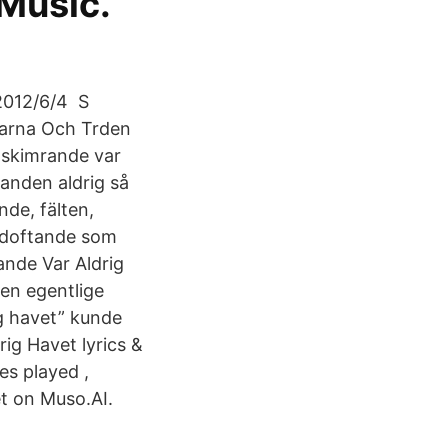
 Music.
2012/6/4 S
garna Och Trden
 skimrande var
randen aldrig så
nde, fälten,
t doftande som
ande Var Aldrig
Den egentlige
g havet” kunde
rig Havet lyrics &
es played ,
et on Muso.AI.