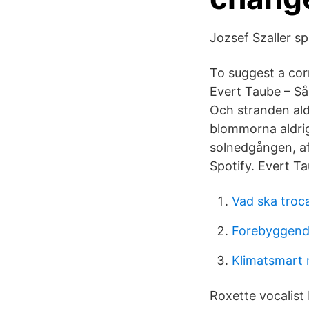
Jozsef Szaller sp
To suggest a cor
Evert Taube – Så
Och stranden ald
blommorna aldrig
solnedgången, af
Spotify. Evert Ta
Vad ska tro
Forebyggend
Klimatsmart 
Roxette vocalist 