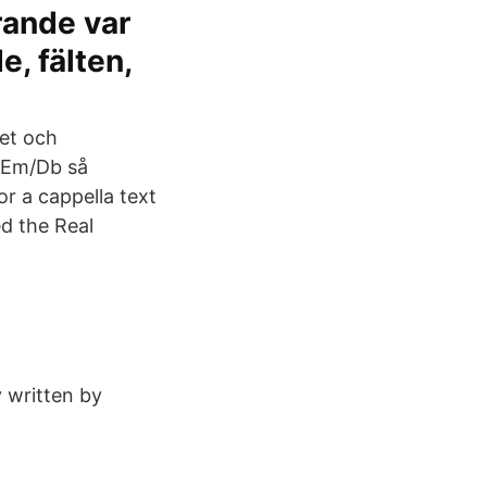
rande var
e, fälten,
et och
gEm/Db så
r a cappella text
d the Real
y written by