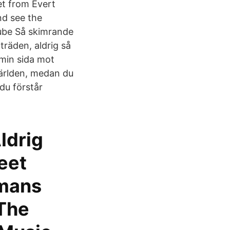
et from Evert
nd see the
uTube Så skimrande
träden, aldrig så
 min sida mot
världen, medan du
 du förstår
ldrig
eet
rmans
 The