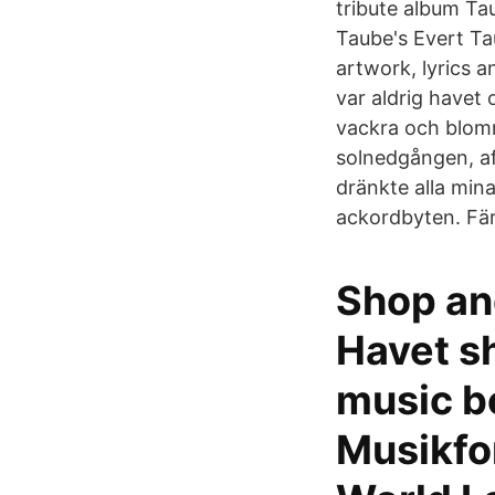
tribute album Ta
Taube's Evert Tau
artwork, lyrics a
var aldrig havet 
vackra och blomm
solnedgången, af
dränkte alla mina
ackordbyten. Färg
Shop an
Havet s
music b
Musikfo