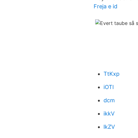
Freja e id
TtKxp
iOTl
dcm
ikkV
lkZV