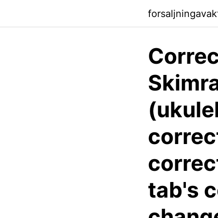
forsaljningavak
Correc
Skimra
(ukule
correc
correc
tab's 
chang