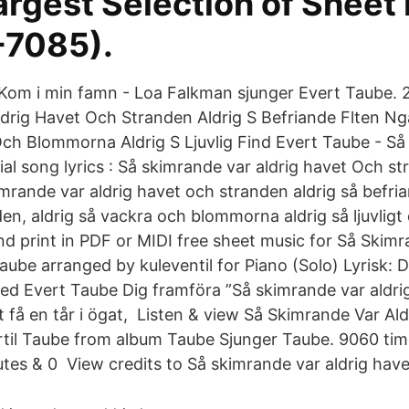
rgest Selection of Sheet
-7085).
Kom i min famn - Loa Falkman sjunger Evert Taube. 
drig Havet Och Stranden Aldrig S Befriande Flten N
Och Blommorna Aldrig S Ljuvlig Find Evert Taube - Så
cial song lyrics : Så skimrande var aldrig havet Och st
mrande var aldrig havet och stranden aldrig så befria
en, aldrig så vackra och blommorna aldrig så ljuvlig
 print in PDF or MIDI free sheet music for Så Skimr
aube arranged by kuleventil for Piano (Solo) Lyrisk: 
d Evert Taube Dig framföra ”Så skimrande var aldri
t få en tår i ögat, Listen & view Så Skimrande Var Ald
til Taube from album Taube Sjunger Taube. 9060 tim
utes & 0 View credits to Så skimrande var aldrig hav