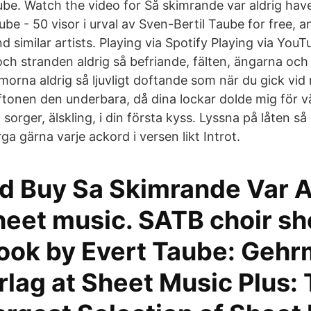
ube. Watch the video for Så skimrande var aldrig hav
be - 50 visor i urval av Sven-Bertil Taube for free, a
nd similar artists. Playing via Spotify Playing via Yo
och stranden aldrig så befriande, fälten, ängarna och 
orna aldrig så ljuvligt doftande som när du gick vid
tonen den underbara, då dina lockar dolde mig för 
 sorger, älskling, i din första kyss. Lyssna på låten så
a gärna varje ackord i versen likt Introt.
d Buy Sa Skimrande Var A
heet music. SATB choir sh
ook by Evert Taube: Geh
rlag at Sheet Music Plus: