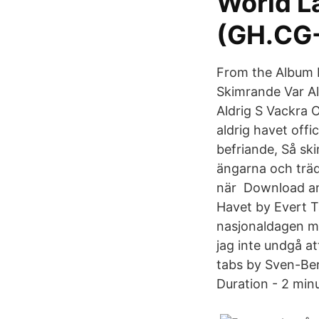
World La
(GH.CG
From the Album 
Skimrande Var Al
Aldrig S Vackra 
aldrig havet offi
befriande, Så ski
ängarna och träd
när Download and
Havet by Evert T
nasjonaldagen me
jag inte undgå at
tabs by Sven-Ber
Duration - 2 min