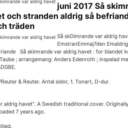
juni 2017 Så skim
et och stranden aldrig så befriand
ch träden
Så skDimrande var aldrig hav
EmstranEmmaj7den Emaldri
iande Så skimrande var aldrig havet : for blandet ko
Taube ; arrangemang: Anders Edenroth ; inspelad me
ADGBE.
/Reuter & Reuter. Antal sidor, 1. Tonart, D-dur.
 aldrig havet". A Swedish traditional cover. Originall
oaded 7 years ago.
itled.