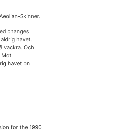
 Aeolian-Skinner.
osed changes
aldrig havet.
så vackra. Och
. Mot
rig havet on
sion for the 1990