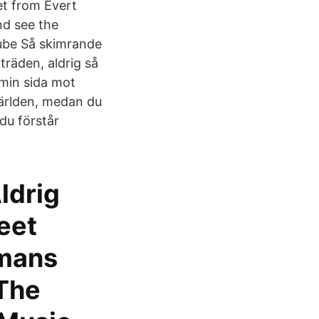
et from Evert
nd see the
uTube Så skimrande
träden, aldrig så
 min sida mot
världen, medan du
 du förstår
ldrig
eet
rmans
 The