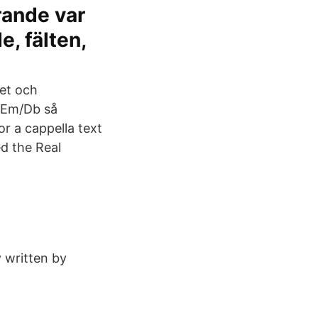
rande var
e, fälten,
et och
gEm/Db så
r a cappella text
d the Real
y written by