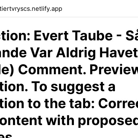
tiertvryscs.netlify.app
tion: Evert Taube - S
nde Var Aldrig Havet
le) Comment. Previe
tion. To suggest a
tion to the tab: Corre
content with propose
es