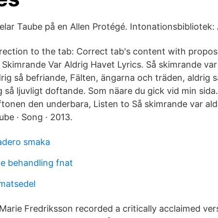
elar Taube på en Allen Protégé. Intonationsbibliotek:
rection to the tab: Correct tab's content with prop
 Skimrande Var Aldrig Havet Lyrics. Så skimrande var 
rig så befriande, Fälten, ängarna och träden, aldrig 
 så ljuvligt doftande. Som näare du gick vid min sida
tonen den underbara, Listen to Så skimrande var ald
ube · Song · 2013.
cadero smaka
e behandling fnat
matsedel
Marie Fredriksson recorded a critically acclaimed ver