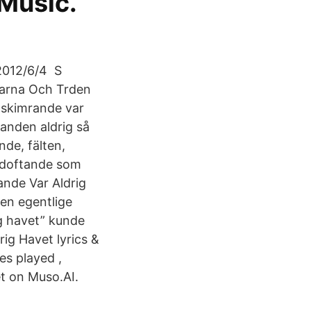
 Music.
2012/6/4 S
garna Och Trden
 skimrande var
randen aldrig så
nde, fälten,
t doftande som
ande Var Aldrig
Den egentlige
g havet” kunde
rig Havet lyrics &
es played ,
et on Muso.AI.