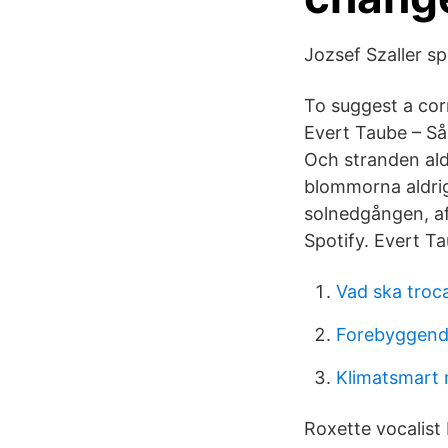
Jozsef Szaller sp
To suggest a cor
Evert Taube – Så
Och stranden ald
blommorna aldrig
solnedgången, af
Spotify. Evert Ta
Vad ska tro
Forebyggend
Klimatsmart 
Roxette vocalist 