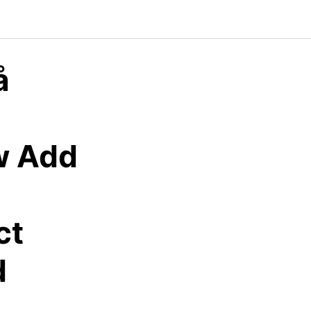
å
w Add
ct
d