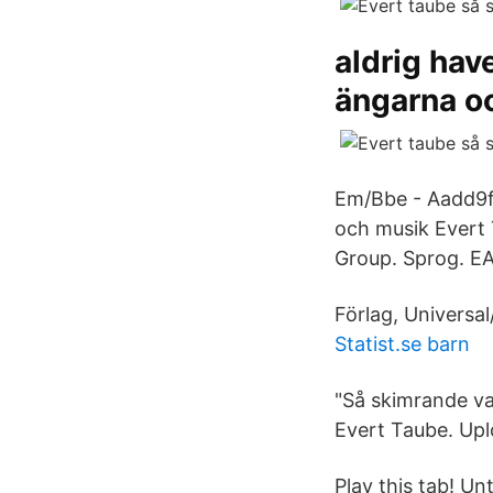
aldrig hav
ängarna o
Em/Bbe - Aadd9fr
och musik Evert 
Group. Sprog. E
Förlag, Universal
Statist.se barn
"Så skimrande var
Evert Taube. Upl
Play this tab! Unt